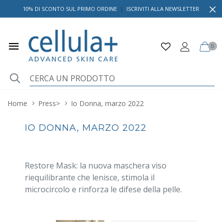
10% DI SCONTO SUL PRIMO ORDINE
|
ISCRIVITI ALLA NEWSLETTER
0
Home
Press
>
Io Donna, marzo 2022
IO DONNA, MARZO 2022
Restore Mask: la nuova maschera viso
riequilibrante che lenisce, stimola il
microcircolo e rinforza le difese della pelle.