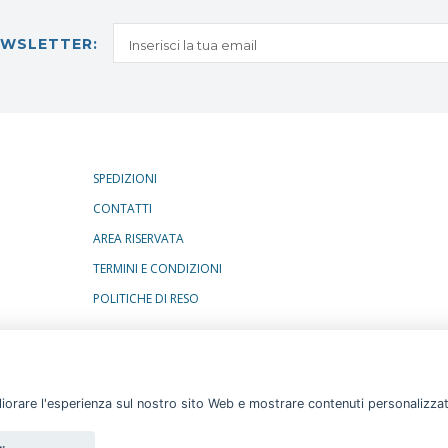
NEWSLETTER:
SPEDIZIONI
CONTATTI
AREA RISERVATA
TERMINI E CONDIZIONI
POLITICHE DI RESO
gliorare l'esperienza sul nostro sito Web e mostrare contenuti personalizzati.
 S.R.L.
ALL RIGHTS RESERVED.
OKIE POLICY
PRIVACY POLICY