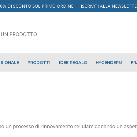
10% DI SCONTO SUL PRIMO ORDINE
|
ISCRIVITI ALLA NEWSLETT
SIONALE
PRODOTTI
IDEE REGALO
HYGENDERM
FR
vano un processo di rinnovamento cellulare donando un aspet