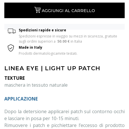
AGGIUNGI AL CARRELLO
Spedizioni rapide e sicure
Spedizioni espresse in viaggio su mezzi in sicurezza, gratuite 
sugli ordini superiori a  
50.00 €
 in Italia 
Made in Italy
Prodotti dermatologicamnte testati.
LINEA EYE | LIGHT UP PATCH
TEXTURE
maschera in tessuto naturale
APPLICAZIONE
Dopo la detersione applicarei patch sul contorno occhi
e lasciare in posa per 10-15 minuti.
Rimuovere i patch e picchiettare l’eccesso di prodotto