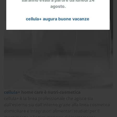
agosto.
cellula+ augura buone vacanze
cellula+
home care è nutri-cosmetica
cellula+ è la linea professionale che agisce sia
dall'esterno sia dall'interno grazie alla linea cosmetica
domiciliare e integratori alimentari studiati per il