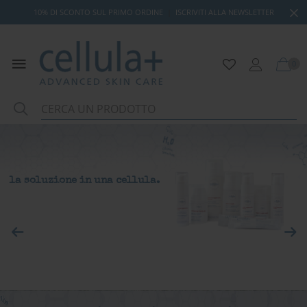
10% DI SCONTO SUL PRIMO ORDINE
|
ISCRIVITI ALLA NEWSLETTER
0
la bellezza è valore non un
la soluzione in una cellula.
semplice fatto estetico